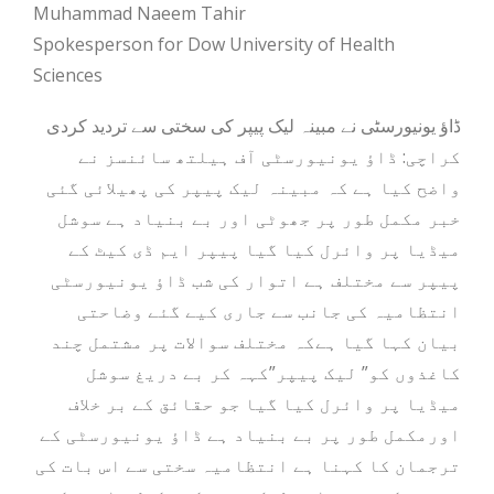
Muhammad Naeem Tahir
Spokesperson for Dow University of Health
Sciences
ڈاؤ یونیورسٹی نے مبینہ لیک پیپر کی سختی سے تردید کردی
کراچی: ڈاؤ یونیورسٹی آف ہیلتھ سائنسز نے
واضح کیا ہے کہ مبینہ لیک پیپر کی پھیلائی گئی
خبر مکمل طور پر جھوٹی اور بے بنیاد ہے سوشل
میڈیا پر وائرل کیا گیا پیپر ایم ڈی کیٹ کے
پیپر سے مختلف ہے اتوار کی شب ڈاؤ یونیورسٹی
انتظامیہ کی جانب سے جاری کیے گئے وضاحتی
بیان کہا گیا ہےکہ مختلف سوالات پر مشتمل چند
کاغذوں کو” لیک پیپر”کہہ کر بے دریغ سوشل
میڈیا پر وائرل کیا گیا جو حقائق کے بر خلاف
اورمکمل طور پر بے بنیاد ہے ڈاؤ یونیورسٹی کے
ترجمان کا کہنا ہے انتظامیہ سختی سے اس بات کی