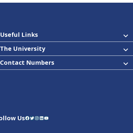
Useful Links
The University
Contact Numbers
ollow Us
Facebook
Twitter
Instagram
LinkedIn
YouTube