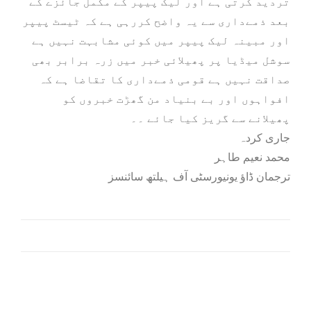
تردید کرتی ہے اور لیک پیپر کے مکمل جائزے کے
بعد ذمےداری سے یہ واضح کررہی ہے کہ ٹیسٹ پیپر
اور مبینہ لیک پیپر میں کوئی مشابہت نہیں ہے
سوشل میڈیا پر پھیلائی خبر میں زرہ برابر بھی
صداقت نہیں ہے قومی ذمےداری کا تقاضا ہے کہ
افواہوں اور بے بنیاد من گھڑت خبروں کو
پھیلانے سے گریز کیا جائے ۔۔
جاری کردہ
محمد نعیم طاہر
ترجمان ڈاؤ یونیورسٹی آف ہیلتھ سائنسز